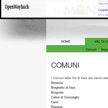
1 captu
22 Oct 19
HOME
VAL DI 
Comuni
Docu
COMUNI
I Comuni della Val di Vara che hanno ade
Beverino
Borghetto di Vara
Brugnato
Calice al Cornoviglio
Carro
Pignone