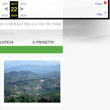
Accedi a Tra Monti
Close
SEP
OCT
NOV
22
Help
2018
2019
2020
O I CRINALI DELLA VAL DI VARA
BLIOTECA
IL PROGETTO