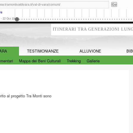
re
 - 22 Oct 19
ITINERARI TRA GENERAZIONI LUNG
VARA
TESTIMONIANZE
ALLUVIONE
BI
mentari
Mappa dei Beni Culturali
Trekking
Gallerie
rito al progetto Tra Monti sono