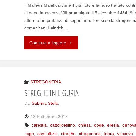
Il Malleus Maleficarum è il più noto e famoso trattato cont
di papa Innocenzo VIII promulgata il 5 dicembre 1484, Sum
afferma l’importanza di sopprimere l’eresia e la stregoneria
domenicani Heinrich …
Continua a leggere
"IL
MALLEUS
MALEFICARUM"
STREGONERIA
STREGHE IN LIGURIA
Da
Sabrina Stella
18 Settembre 2018
carestia
,
cattolicesimo
,
chiesa
,
doge
,
eresia
,
genov
rogo
,
sant'uffizio
,
streghe
,
stregoneria
,
triora
,
vescovo