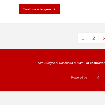
Continua a leggere
"PRODOTTI
DELLA
TERRA"
1
2
Naviga
Sito Streghe di Rocchetta di Vara -
in costruzio
articoli
Powered by
Fluida
&
Wo