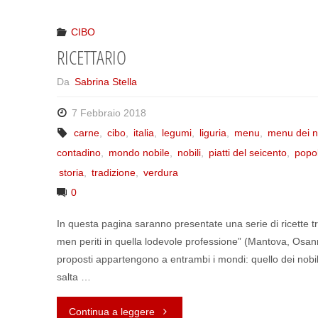
POPOLO"
CIBO
RICETTARIO
Da
Sabrina Stella
7 Febbraio 2018
carne
,
cibo
,
italia
,
legumi
,
liguria
,
menu
,
menu dei no
contadino
,
mondo nobile
,
nobili
,
piatti del seicento
,
popo
storia
,
tradizione
,
verdura
0
In questa pagina saranno presentate una serie di ricette tra
men periti in quella lodevole professione” (Mantova, Osann
proposti appartengono a entrambi i mondi: quello dei nobil
salta …
Continua a leggere
"RICETTARIO"