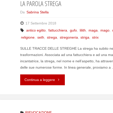
LA PAROLA STREGA
Da
Sabrina Stella
17 Settembre 2018
antico egitto
,
fattucchiera
,
gufo
,
lilith
,
maga
,
mago
,
religione
,
seth
,
strega
,
stregoneria
,
striga
,
strix
SULLE TRACCE DELLE STREGHE La strega ha subito nell
trasformazioni. Associata ad una fattucchiera e ad una ma
incantatrice, la strega, nel nome e nell’aspetto, ha attrave
delle sue numerose forme. In linea generale, proviamo a
Continua a leggere
"LA
PAROLA
STREGA"
RIEVOCAZIONE