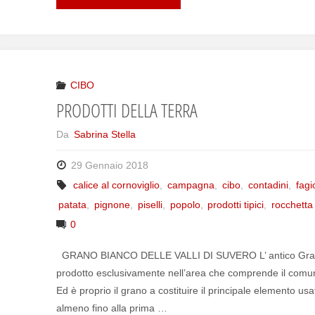
CIBO
PRODOTTI DELLA TERRA
Da
Sabrina Stella
29 Gennaio 2018
calice al cornoviglio
,
campagna
,
cibo
,
contadini
,
fagi
patata
,
pignone
,
piselli
,
popolo
,
prodotti tipici
,
rocchetta
0
GRANO BIANCO DELLE VALLI DI SUVERO L’ antico Grano B
prodotto esclusivamente nell’area che comprende il comune 
Ed è proprio il grano a costituire il principale elemento u
almeno fino alla prima …