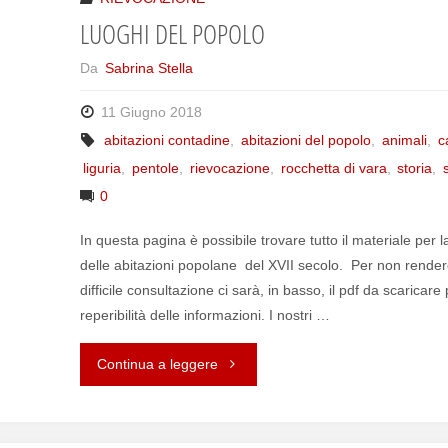
LUOGHI DEL POPOLO
Da
Sabrina Stella
11 Giugno 2018
abitazioni contadine
,
abitazioni del popolo
,
animali
,
c
liguria
,
pentole
,
rievocazione
,
rocchetta di vara
,
storia
,
0
In questa pagina è possibile trovare tutto il materiale per l
delle abitazioni popolane del XVII secolo. Per non render
difficile consultazione ci sarà, in basso, il pdf da scaricar
reperibilità delle informazioni. I nostri …
Continua a leggere
"LUOGHI
DEL