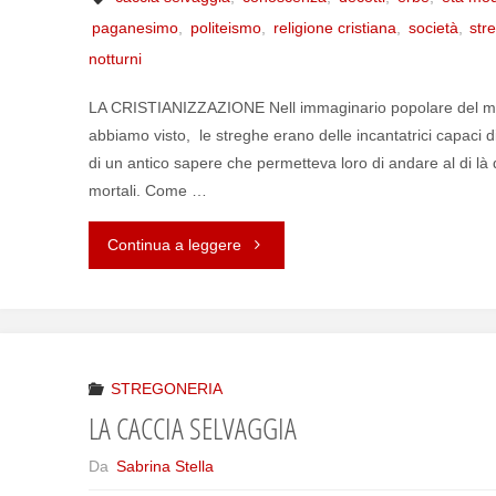
paganesimo
,
politeismo
,
religione cristiana
,
società
,
str
notturni
LA CRISTIANIZZAZIONE Nell immaginario popolare del mond
abbiamo visto, le streghe erano delle incantatrici capaci di
di un antico sapere che permetteva loro di andare al di là
mortali. Come …
Continua a leggere
"LA
STREGA
SOCIALE"
STREGONERIA
LA CACCIA SELVAGGIA
Da
Sabrina Stella