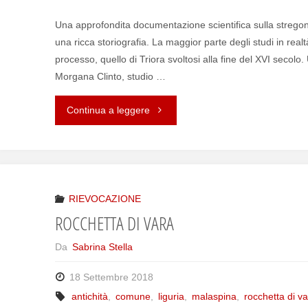
Una approfondita documentazione scientifica sulla stregone
una ricca storiografia. La maggior parte degli studi in rea
processo, quello di Triora svoltosi alla fine del XVI secolo.
Morgana Clinto, studio …
Continua a leggere
"STREGHE
IN
LIGURIA"
RIEVOCAZIONE
ROCCHETTA DI VARA
Da
Sabrina Stella
18 Settembre 2018
antichità
,
comune
,
liguria
,
malaspina
,
rocchetta di v