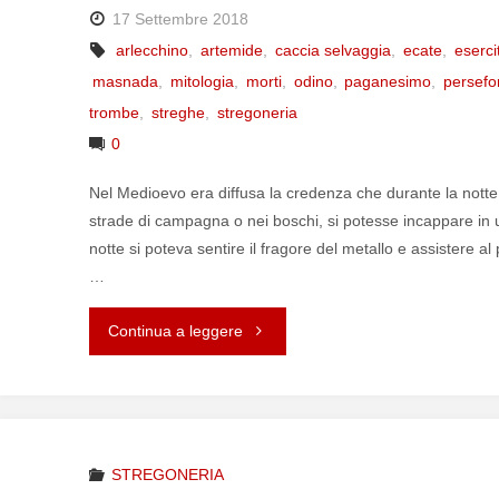
17 Settembre 2018
arlecchino
,
artemide
,
caccia selvaggia
,
ecate
,
eserci
masnada
,
mitologia
,
morti
,
odino
,
paganesimo
,
persef
trombe
,
streghe
,
stregoneria
0
Nel Medioevo era diffusa la credenza che durante la notte,
strade di campagna o nei boschi, si potesse incappare in 
notte si poteva sentire il fragore del metallo e assistere a
…
Continua a leggere
"LA
CACCIA
SELVAGGIA"
STREGONERIA