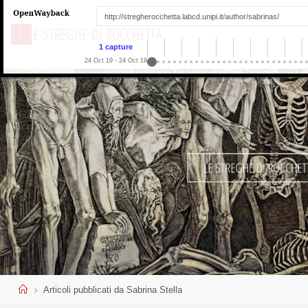
L
E
S
T
R
E
G
H
E
D
I
R
O
C
C
H
E
T
T
A
1 capture
24 Oct 19 - 24 Oct 19
Home
Articoli pubblicati da Sabrina Stella