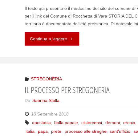
Il testo qui presente è il medesimo del sito del comune di R
per il link del Comune di Rocchetta di Vara STORIA DEL
territorio è documentata dall’età preistorica. Di notevole in
Continua a leggere
"ROCCHETTA
DI
VARA"
STREGONERIA
IL PROCESSO PER STREGONERIA
Da
Sabrina Stella
18 Settembre 2018
apostasia
,
bolla papale
,
cistercensi
,
demoni
,
eresia
,
italia
,
papa
,
prete
,
processo alle streghe
,
sant'uffizio
,
s