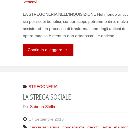
vescovi
LA STREGONERIA NELL’INQUISIZIONE Nel mondo antico si
sia per scopi benefici, sia per scopi, potremmo dire, malva
assiste ad un processo di trasformazione degli antichi dei 
opera magica è ritenuta non ortodossa. Le antiche …
Continua a leggere
"IL
PROCESSO
PER
STREGONERIA"
STREGONERIA
LA STREGA SOCIALE
Da
Sabrina Stella
17 Settembre 2018
caccia selvaggia
,
conoscenza
,
decotti
,
erbe
,
età mo