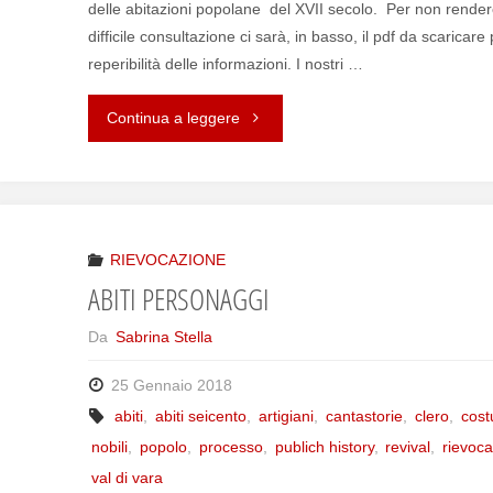
delle abitazioni popolane del XVII secolo. Per non render
difficile consultazione ci sarà, in basso, il pdf da scaricar
reperibilità delle informazioni. I nostri …
Continua a leggere
"LUOGHI
DEL
POPOLO"
RIEVOCAZIONE
ABITI PERSONAGGI
Da
Sabrina Stella
25 Gennaio 2018
abiti
,
abiti seicento
,
artigiani
,
cantastorie
,
clero
,
cost
nobili
,
popolo
,
processo
,
publich history
,
revival
,
rievoc
val di vara