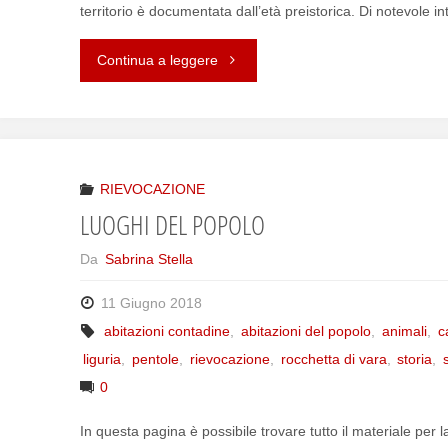
territorio è documentata dall’età preistorica. Di notevole in
Continua a leggere
"ROCCHETTA
DI
VARA"
RIEVOCAZIONE
LUOGHI DEL POPOLO
Da
Sabrina Stella
11 Giugno 2018
abitazioni contadine
,
abitazioni del popolo
,
animali
,
c
liguria
,
pentole
,
rievocazione
,
rocchetta di vara
,
storia
,
0
In questa pagina è possibile trovare tutto il materiale per l