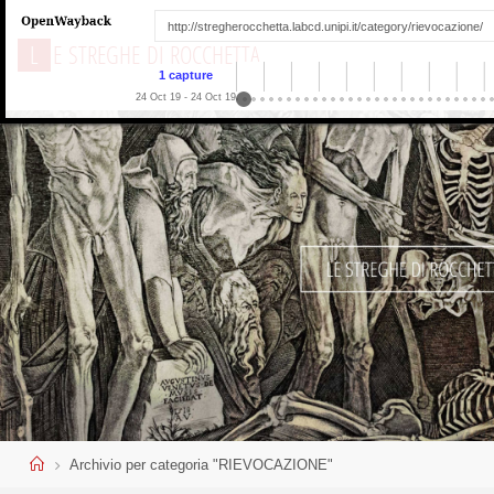
L
E
S
T
R
E
G
H
E
D
I
R
O
C
C
H
E
T
T
A
1 capture
24 Oct 19 - 24 Oct 19
Home
Archivio per categoria "RIEVOCAZIONE"