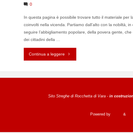
0
In questa pagina è possibile trovare tutto il materiale per l
coinvolti nella vicenda. Partiamo dall’alto con la nobiltà, in 
seguire l’abbigliamento popolare, della povera gente, che c
dei cittadini della …
Continua a leggere
"ABITI
PERSONAGGI"
Sito Streghe di Rocchetta di Vara -
in costruzio
Powered by
Fluida
&
Wo