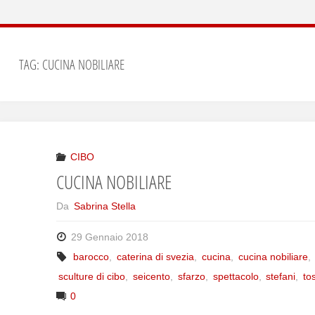
TAG: CUCINA NOBILIARE
CIBO
CUCINA NOBILIARE
Da
Sabrina Stella
29 Gennaio 2018
barocco
,
caterina di svezia
,
cucina
,
cucina nobiliare
,
sculture di cibo
,
seicento
,
sfarzo
,
spettacolo
,
stefani
,
to
0