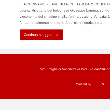
LA CUCINA NOBILIARE NEI RICETTARI BAROCCHI Il XVII seco
cucina: Ricettario del bolognese Giuseppe Lamma, scritto p
L’economia del cittadino in villa (prima edizione Venezia
fondamentalmente le proprietà dei cibi (dietetica) e la …
Continua a leggere
"CUCINA
NOBILIARE"
Sito Streghe di Rocchetta di Vara -
in costruzio
Powered by
Fluida
&
Wo