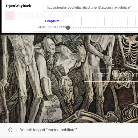
L
E
S
T
R
E
G
H
E
D
I
R
O
C
C
H
E
T
T
A
1 capture
24 Oct 19 - 24 Oct 19
Home
Articoli taggati "cucina nobiliare"